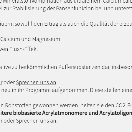
che Mineralstoffkombination aus ultrafeinem Calciumca
l zur Stabilisierung der Pansenfunktion bei und unterst
ern, sowohl den Ertrag als auch die Qualität der erze
ür Calcium und Magnesium
ven Flush‑Effekt
ative zu herkömmlichen Puffersubstanzen dar, insbeso
r
oder
Sprechen uns an
.
 neu in ihr Programm aufgenommen. Diese stellen eine
n Rohstoffen gewonnen werden, helfen sie den CO2-Fu
itere biobasierte Acrylatmonomere und Acrylatoligom
r
oder
Sprechen uns an
.