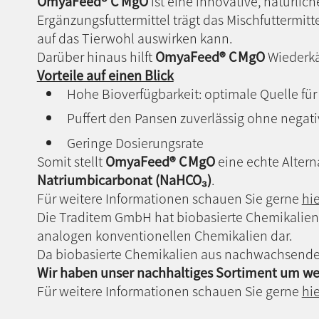
OmyaFeed® C MgO
ist eine innovative, natürli
Ergänzungsfuttermittel trägt das Mischfuttermitte
auf das Tierwohl auswirken kann.
Darüber hinaus hilft
OmyaFeed® C
MgO
Wiederkäu
Vorteile auf einen Blick
Hohe Bioverfügbarkeit: optimale Quelle f
Puffert den Pansen zuverlässig ohne negati
Geringe Dosierungsrate
Somit stellt
OmyaFeed® C
MgO
eine echte Altern
Natriumbicarbonat (NaHCO
₃)
.
Für weitere Informationen schauen Sie gerne
hie
Die Traditem GmbH hat biobasierte Chemikalien
analogen konventionellen Chemikalien dar.
Da biobasierte Chemikalien aus nachwachsende
Wir haben unser nachhaltiges Sortiment um we
Für weitere Informationen schauen Sie gerne
hie