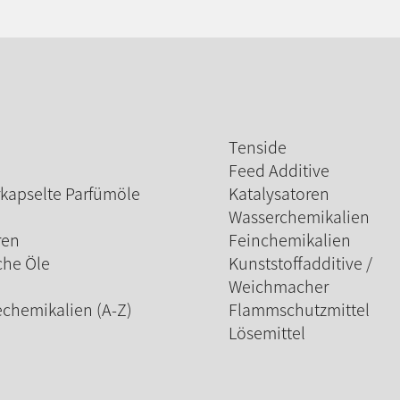
Tenside
Feed Additive
kapselte Parfümöle
Katalysatoren
Wasserchemikalien
ren
Feinchemikalien
che Öle
Kunststoffadditive /
Weichmacher
echemikalien (A-Z)
Flammschutzmittel
Lösemittel