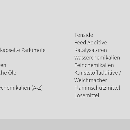
Tenside
Feed Additive
kapselte Parfümöle
Katalysatoren
Wasserchemikalien
ren
Feinchemikalien
che Öle
Kunststoffadditive /
Weichmacher
echemikalien (A-Z)
Flammschutzmittel
Lösemittel