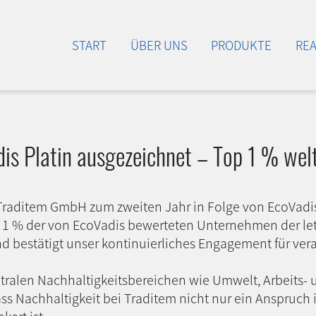
START
ÜBER UNS
PRODUKTE
RE
s Platin ausgezeichnet – Top 1 % wel
 Traditem GmbH zum zweiten Jahr in Folge von EcoVadis
 1 % der von EcoVadis bewerteten Unternehmen der letz
 bestätigt unser kontinuierliches Engagement für ver
ralen Nachhaltigkeitsbereichen wie Umwelt, Arbeits- 
s Nachhaltigkeit bei Traditem nicht nur ein Anspruch i